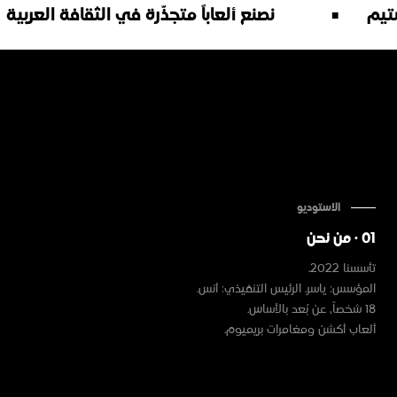
نصنع ألعاباً متجذّرة في الثقافة العربية
الاستوديو
01 · من نحن
تأسسنا 2022.
المؤسس: ياسر. الرئيس التنفيذي: أنس.
18 شخصاً، عن بُعد بالأساس.
ألعاب أكشن ومغامرات بريميوم.