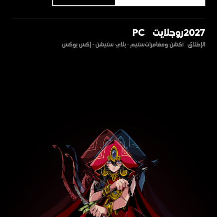
2027
روجلايت
PC
الإطلاق
أكشن ومغامرات
ستيم · بلاي ستيشن · إكس بوكس