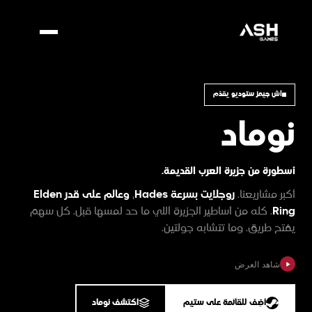
آش جيمز ستوديو يقدّم
نوماد
أسطورة من جزيرة العرب القديمة.
أكبر مشاريعنا.
روجلايت بسرعة Hades
،
وعالم على قدر Elden
Ring
. كله من أساطير الجزيرة اللي ما حد لمسها قبل. كل سهم
يفتح طريق. وما تتشابه جولتين.
شاهد العرض
أضِف للقائمة على ستيم
اكتشف نوماد