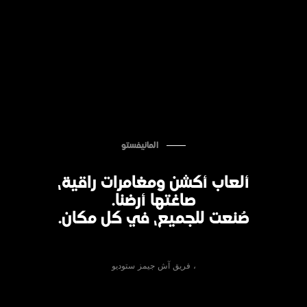
المانيفستو
ألعاب أكشن ومغامرات راقية،
صاغتها أرضنا.
صُنعت للجميع، في كل مكان.
، فريق آش جيمز ستوديو