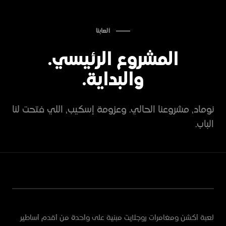
ألعابنا
المشروع الرئيسي.
01 /
المشروع الرئيسي
والبداية.
نوماد
نوماد، مشروعنا الحالي. وعزومة إسكيب، اللي فتحت لنا
أسطورة من جزيرة العرب القديمة.
الباب.
النوع
الإطلاق
المنصة
روجلايت أكشن ومغامرات
2027
ستيم · بلاي ستيشن ·
إكس بوكس
لعبة أكشن ومغامرات روجلايت مبنية على واحدة من أقدم أساطير