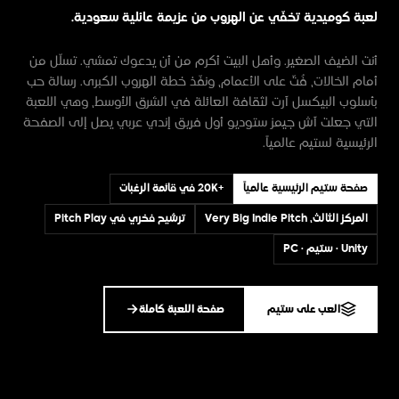
لعبة كوميدية تخفّي عن الهروب من عزيمة عائلية سعودية.
أنت الضيف الصغير. وأهل البيت أكرم من أن يدعوك تمشي. تسلّل من
أمام الخالات، فُتّ على الأعمام، ونفّذ خطة الهروب الكبرى. رسالة حب
بأسلوب البيكسل آرت لثقافة العائلة في الشرق الأوسط، وهي اللعبة
التي جعلت آش جيمز ستوديو أول فريق إندي عربي يصل إلى الصفحة
الرئيسية لستيم عالمياً.
صفحة ستيم الرئيسية عالمياً
+20K في قائمة الرغبات
المركز الثالث، Very Big Indie Pitch
ترشيح فخري في Pitch Play
Unity · ستيم · PC
العب على ستيم
صفحة اللعبة كاملة