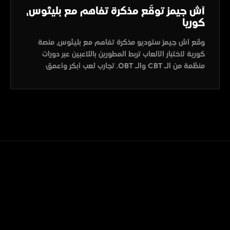
آش جيمز توقّع مذكرة تفاهم مع بليثوس،
كوريا
وقّع آش جيمز ستوديو مذكرة تفاهم مع بليثوس، منصة
كورية لاختبار الألعاب تربط المطورين باللاعبين عبر دورات
منظّمة من الـ CBT والـ OBT. تجارب لعب أبكر وأعمق
لمشاريعنا القادمة، وباب جديد على المجتمع الكوري
للألعاب.