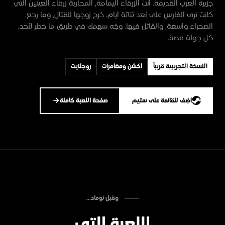
جزيرة العرب القديمة. أنت الزرقاء اليمامة، المحاربة زرقاء العينين التي
كانت ترى الفارس على بُعد ثلاثة أيام. خرج زوجها للقتال، وما رجع.
الصحراء واسعة، والقاتل فيها. وجّه سهمك في طريق ما خطر لأحد.
كل جولة قصة.
النسخة التجريبية قريباً
أكشن ومغامرات
روجلايت
أضِف للقائمة على ستيم
صفحة اللعبة كاملة
وقبل نوماد...
اللعبة التي