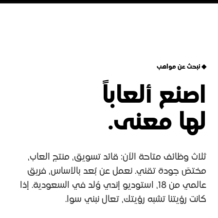
◆ نبحث عن مواهب
اصنع ألعاباً
لها معنى.
ثلاث وظائف متاحة الآن: قائد تسويق، منتج ألعاب،
مختصّ جودة تقني. نعمل عن بُعد بالأساس، فريق
عالمي من 18، استوديو إندي وُلد في السعودية. إذا
كانت رؤيتنا تشبه رؤيتك، تعال نبني سوا.