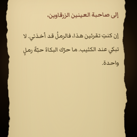
إلى صاحبة العينين الزرقاوين،
إن كنتِ تقرئين هذا، فالرملُ قد أخذني. لا
تبكي عند الكثيب. ما حرّك البكاءُ حبّةَ رملٍ
واحدة.
خبّأتُ لكِ شيئًا. ليس ذهبًا، وإن كان الذهبُ
بعضَه.
سببًا يُبقيكِ ماشية.
ينتظرُ خلف
أبوابٍ لا يفتحها مفتاحٌ واحد. ستحتاجين
كثيرًا منها، وكلُّ مفتاحٍ يحرسه سؤالٌ لا يُجيب